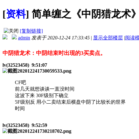
[
资料
]
简单缠之《中阴猎龙术
[复制链接]
admin
发表于 2020-12-24 17:33:45
|
显示全部楼层
|
阅读
中阴猎龙术：中阴结束时出现的3买卖点。
lv(32523458) 9:51:07
CF
吧
前几天就想谈谈一直没时间
这波下来 30F级别下确立
5F级别反 用小二卖结束后横盘中阴了比较长的世界
时间
lv(32523458) 9:52:59