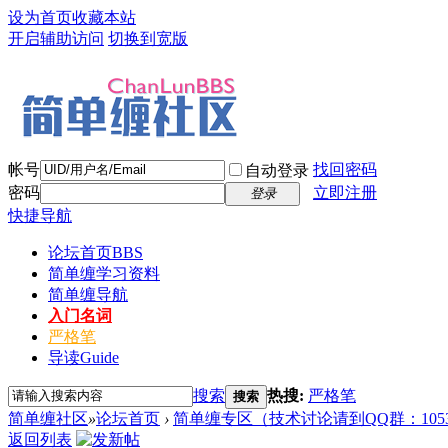
设为首页
收藏本站
开启辅助访问
切换到宽版
帐号
找回密码
自动登录
密码
立即注册
登录
快捷导航
论坛首页
BBS
简单缠学习资料
简单缠导航
入门名词
严格笔
导读
Guide
搜索
热搜:
严格笔
搜索
简单缠社区
»
论坛首页
›
简单缠专区（技术讨论请到QQ群：10537
返回列表