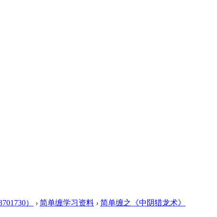
01730）
›
简单缠学习资料
›
简单缠之《中阴猎龙术》