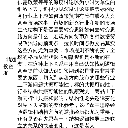
供需政策等等的深度讨论以为小时为单位的
细致下去，也很少见深度讨论某股票标的财
务行业上下游如何政策预期有没有股权人文
甚至市场故事，市场的新兴行业和新的市场
生态结构下是否需要转变思路如何去转变思
路方向是什么，宏观方向货币到各种数据贸
易政治导向预期点，拉长时间点做交易其实
这些方向尤为重要，市场规则不断的变，全
球的格局从宏观影响到微观也是不断的在
精通
变，在这种上下关系中用自己认知找到逻辑
投资
甚至提前认知认识到预期到都是非常非常重
者
要的东西，切入到实盘方向股市的哪些行业
上下游问题共振可能性，标的共振可能性，
行业结构共振可能性的观察观测，商品上下
游同行业共振和影响，结构性龙头逻辑变化
对应下边逻辑的变化参考，这些盘中思路经
验逻辑和结构方向的逆推经历都尤为重要，
还有是否有去思考一下结构逻辑推导三级联
立的关系的快速变化，（这是老大