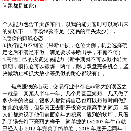
问题都是如此）
个人能力包含了太多东西，以我的能力暂时可以写出来
的如以下：
1.市场经验不足（交易的年头太少），
2.急躁的赚钱心态，
3.执行能力不到位（果断止损，仓位比例，机会选择确
定之后不满足不做，满足要求果断出手，不偏不倚），
4.高估自己的投资交易能力（新手期就不可以做小转大
预期，模拟仓可以锻炼一两年，耐心双盘完备机会，坚
决做动止和抓大放小等类似的耐心都没有）。
焦急赚钱的心态，交易行业中存在非常大的误区之
一就是，某某人半年一年、几个月甚至短短十几天做了
多少倍的收益，很多人都觉得自己也可以短短时间做到
如此的成绩，但是真正去翻开投资大家高手的简历，新
人们都忽视了他们前面多年的积累，遇到的坎坷，只看
到了镁光灯下亮丽的样子，简单缠的LV2007 年牛市就
已经入市 2012 年完善了简单缠，2015 年底开启两年十