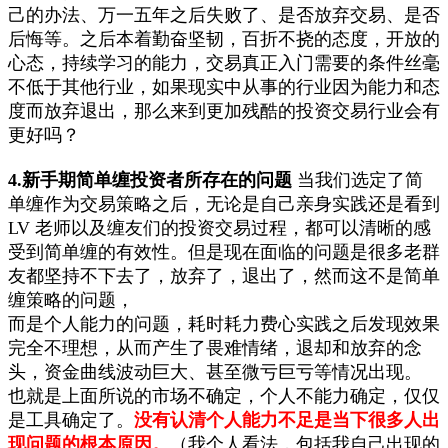
己的办法、万一五年之后失败了、是否放弃交易、是否
后悔等。之后本着勤奋坚韧，百折不挠的态度，开放的
心态，持续学习的能力，交易真正入门需要的条件丝毫
不低于其他行业，如果现实中从事的行业因为能力和态
度而放弃退出，那么来到更加残酷的投资交易行业会有
更好吗？
4.新手期简单缠投资者所存在的问题
当我们选定了简
单缠作为交易策略之后，无论是自己亲身实践还是看到
LV 老师以及缠友们的投资交易过程，都可以清晰的感
受到简单缠的有效性。但是现在面临的问题是很多老群
友都坚持不下去了，放弃了，退出了，然而这不是简单
缠策略的问题，
而是个人能力的问题，耗时耗力费心实践之后发现效果
完全不理想，从而产生了畏难情绪，退却和放弃的念
头，资金曲线波动巨大、甚至微亏巨亏等情况出现。
也就是上面所说的市场不确定，个人不能力确定，仅仅
是工具确定了。
没有认清个人能力不足是当下很多人出
现问题的根本原因。
（我个人看法，包括我自己出现的