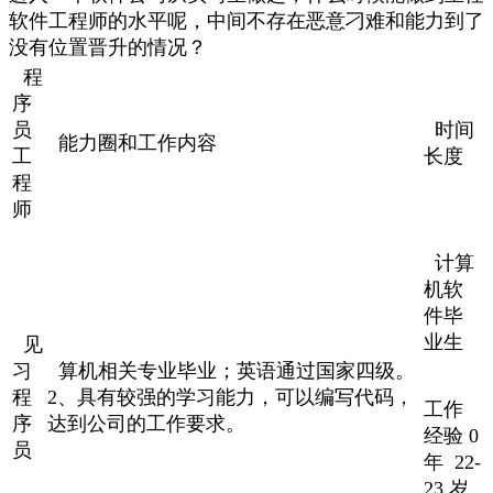
软件工程师的水平呢，中间不存在恶意刁难和能力到了
没有位置晋升的情况？
程
序
员
时间
能力圈和工作内容
工
长度
程
师
计算
机软
件毕
业生
见
习
算机相关专业毕业；英语通过国家四级。
程
2、具有较强的学习能力，可以编写代码，
工作
序
达到公司的工作要求。
经验 0
员
年 22-
23 岁