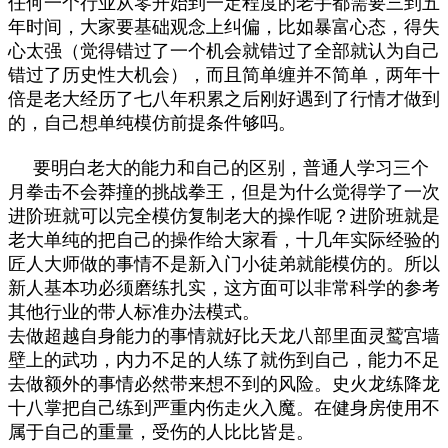
任何一个行业从零开始到一定程度的老手都需要三到五
年时间，大家要基础观念上纠偏，比如暴富心态，得失
心太强（觉得错过了一个机会就错过了全部就认为自己
错过了历史性大机会），而且简单缠并不简单，两年十
倍是老大经历了七八年积累之后刚好遇到了行情才做到
的，自己想单纯模仿前提条件够吗。
要明白老大的能力和自己的区别，普通人学习三个
月拳击不会莽撞的挑战拳王，但是为什么觉得学了一次
进阶班就可以完全模仿复制老大的操作呢？进阶班就是
老大单纯的把自己的操作给大家看，十几年实际经验的
匠人大师做的事情不是新入门小徒弟就能模仿的。所以
新人基本功必须磨练扎实，这方面可以非常科学的参考
其他行业的带人标准办法模式。
去做超越自身能力的事情就好比天龙八部里面灵鹫宫墙
壁上的武功，内力不足的人练了就伤到自己，能力不足
去做额外的事情必然带来想不到的风险。史火龙练降龙
十八掌把自己练到严重内伤走火入魔。在健身房使用不
属于自己的重量，受伤的人比比皆是。