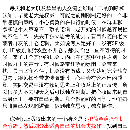
每天和老大以及群里的人交流会影响自己的判断和
认知，毕竟老大是权威，可能之前刚刚制定好的一个非
常谨慎的策略，小心翼翼的在执行的时候，在群里聊一
点和这个人策略不一致的逻辑，越开始的时候越容易控
制不住自己，失去了独立思考的能力，盲目跟随的老大
或者群友的开仓逻辑。比如说有人定好了，没有5F 级
别 1F 级别顺势双盘不开仓，那么当他一直在等待的时
候，来了几个其他的机会，内心在煎熬中守住原则，这
时候群里的声音，有时候略带狂热的氛围，会带来干
扰，最后坚守不住，机会没有做成，又没达到完全独立
思考，跟风操作带来懊悔难过，心中会有说不出的感
觉，实际交易中没有收到思考上和收益上的正反馈。所
以很多人不去聊天之后可以独立判断。把心收回来到自
己身体里，要有自己判断。几个做的好的同学，他们都
只聊自己发现的逻辑，做到独立思考，独立操作。
综合以上我得出来的一个结论是：
把简单缠操作机
会分级，然后划分出适合自己的机会去操作
，找到自己