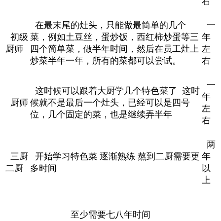
右
在最末尾的灶头，只能做最简单的几个
一
初级
菜，例如土豆丝，蛋炒饭，西红柿炒蛋等三
年
厨师
四个简单菜，做半年时间，然后在员工灶上
左
炒菜半年一年，所有的菜都可以尝试。
右
一
这时候可以跟着大厨学几个特色菜了 这时
年
厨师
候就不是最后一个灶头，已经可以是四号
左
位，几个固定的菜，也是继续弄半年
右
两
三厨
开始学习特色菜 逐渐熟练 熬到二厨需要更
年
二厨
多时间
以
上
至少需要七八年时间