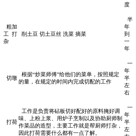
度
半
粗加
年
工 打
削土豆 切土豆丝 洗菜 摘菜
到
杂
一
年
一
年
根据“炒菜师傅”给他们的菜单，按照规定
切墩
半
的量，在规定的时间内完成切配的工作
左
右
一
工作是负责将砧板切好配好的原料腌好调
年
味、上粉上浆、用炉子烹制以及协助厨师制
打荷
半
作菜品的造型，主要工作就是帮厨师打杂，
左
因此打荷需要什么都有一点了解。