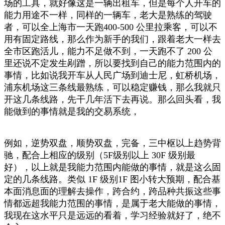
场的工具，就好像这是一辆出租车，但是每个人开车的
能力用途不一样，同样的一辆车，老大是熟练的驾驶
者，可以全上海市一天跑400-500 公里拉乘客，可以不
用有固定路线，那么作为新手的我们，跟着老大一样去
全市区跑活儿，能力不足做不到，一天跑不了 200 公
里还说不定发生剐蹭，所以要找到自己的能力范围内的
事情，比如说我开车从人民广场到迪士尼，虹桥机场，
浦东机场这三条线最熟练，可以稳定赚钱，那么我就只
开这几条线路，先干几年活下去再说。那么回头看，我
能做到的事情就是我的交易系统，
例如，逆势双盘，顺势双盘，完备，三中枢以上趋势背
驰，配合上相应的级别（5F级别以上 30F 级别最
好），以上就是我能力范围内能做的事情，就是这么固
定的几条线路。类似 1F 级别1F 图小转大预期，配合基
本面消息面的理解去操作，跨合约，跨品种共振这些事
情都远超我能力范围的事情，是属于老大能做的事情，
我现在这水平只是远远的看着，学习经验就好了，绝不