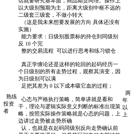
话就要研究基本面，商品期货同理。操作上
以大级别预期为主，距离大级别中枢不远的
二级套三级套，不做小转大
（这是我未来想要发展的方向 具体还没有
实施）
能力要求：日级别股票标的持仓到同级别
反 10 个完
整的交易流程 可以进行思考和练习锁仓
真正学缠论还是这样的轮回的起码经历一
个日级别的所有走势过程，观察其演变，因
为日级别可以满
足把其差为 0 以下成本吸它血的过程；
两
熟练
心态与严格执行策略，简单讲就是看和
年
投资
干，理论与逻辑实际意义判断的标准出现策
以
者
略，按照实际操作策略就是心态的问题，上
上
边讲过走势被走势所确
认，也就是在起码同级别反向走势确认前