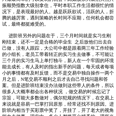
振顺势指数大级别拿住，平时本职工作生活都很忙的情
况下，是表现最好的人。越是跃跃欲试，活跃的人，折
腾的越厉害，遇到策略的长时间不应期，任何机会都尝
试，最终都挺难受的。
进阶班另外的问题在于，三个月时间就是实习生刚
刚结束，还不一定是合格的毕业生 之后放他们出去自
己做，没有人跟踪，大公司中都是跟着两三年工作经验
的小组长，老员工带着转正的实习生去做事，不可能让
三个月的实习生马上单打独斗，新人在一个牢固的环境
能去成长，有人及时的指出新手的问题，每天或者每项
小的事情都有及时反馈，而不是交易中独自操作一两个
月之后，N笔交易不顺利之后才去自己寻找问题和答
案。但是进阶班结束没办法做到这些带人的条件，所以
很多人大概率都会出各种状况 ，做交易的时候忘记了
宗旨，可能大多数做对，偶尔犯规的情况下，在交易上
来说就是容易一巴掌打回原形，经常还找不到原因。进
阶班内相当于买彩票中奖了，开挂了，开了老大的视角